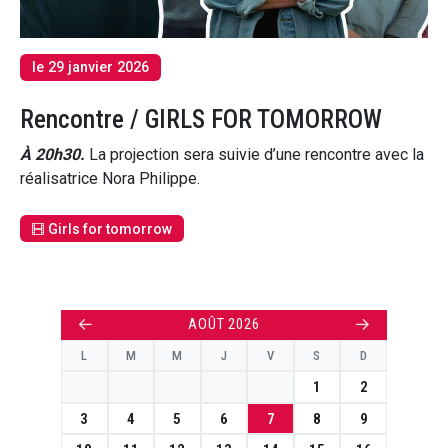
le 29 janvier 2026
Rencontre / GIRLS FOR TOMORROW
À 20h30.
La projection sera suivie d’une rencontre avec la
réalisatrice Nora Philippe.
Girls for tomorrow
←
→
AOÛT 2026
L
M
M
J
V
S
D
1
2
3
4
5
6
7
8
9