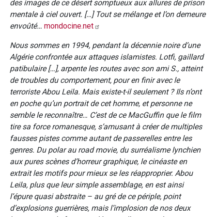
des images de ce désert somptueux aux allures de prison
mentale à ciel ouvert. […] Tout se mélange et l’on demeure
envoûté…
mondocine.net
Nous sommes en 1994, pendant la décennie noire d’une
Algérie confrontée aux attaques islamistes. Lotfi, gaillard
patibulaire […], arpente les routes avec son ami S., atteint
de troubles du comportement, pour en finir avec le
terroriste Abou Leila. Mais existe-t-il seulement ? Ils n’ont
en poche qu’un portrait de cet homme, et personne ne
semble le reconnaître… C’est de ce MacGuffin que le film
tire sa force romanesque, s’amusant à créer de multiples
fausses pistes comme autant de passerelles entre les
genres. Du polar au road movie, du surréalisme lynchien
aux pures scènes d’horreur graphique, le cinéaste en
extrait les motifs pour mieux se les réapproprier. Abou
Leila, plus que leur simple assemblage, en est ainsi
l’épure quasi abstraite – au gré de ce périple, point
d’explosions guerrières, mais l’implosion de nos deux