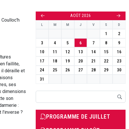
←
→
AOÛT 2026
 Coulloc'h
L
M
M
J
V
S
D
1
2
3
4
5
6
7
8
9
10
11
12
13
14
15
16
ltures
17
18
19
20
21
22
23
n faillite,
24
25
26
27
28
29
30
l déraille et
raisons
31
ires, ses
ux dimensions
Rechercher
tte son
darmerie :
 l'inverse ?
PROGRAMME DE JUILLET