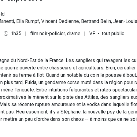
ld
anenti, Ella Rumpf, Vincent Dedienne, Bertrand Belin, Jean-Louis
6
1h35
|
film noir-policier, drame
|
VF
-
tout public
gne du Nord-Est de la France. Les sangliers qui ravagent les cu
 guerre ouverte entre chasseurs et agriculteurs. Brun, céréalier e
ntenir sa ferme à flot. Quand un notable du coin le pousse à bout, i
an plus tard, Fulda, un gendarme corse muté dans la région pour 
, mène l'enquête. Entre intuitions fulgurantes et ratés spectacula
oximatives le mènent sur la piste des Attilas, des sangliers a
Mais sa récente rupture amoureuse et la vodka dans laquelle flo
nt pas. Heureusement, il y a Stéphane, la nouvelle psy de la gen
ur mettre un peu d'ordre dans son chaos -- à moins que ce ne soit