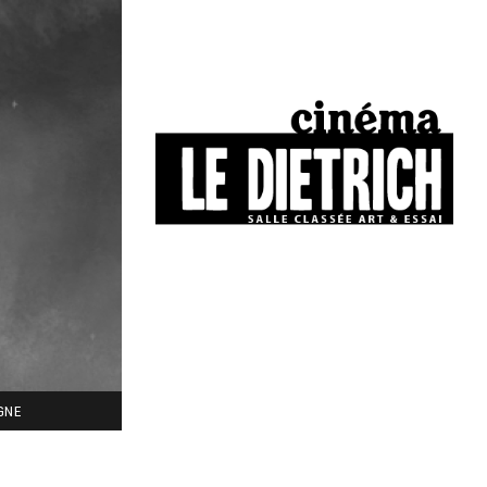
34, boulevard Chasseigne - Poitiers
05 49 01 77 90
IGNE