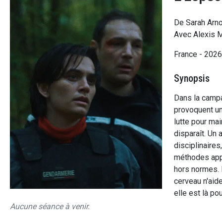
De Sarah Arno
Avec Alexis M
France - 202
Synopsis
Dans la campa
provoquent une
lutte pour mai
disparaît. Un 
disciplinaires
méthodes appr
hors normes. 
cerveau n'aide
elle est là po
Aucune séance à venir.