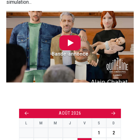
simulation...
Bande-annonce
←
→
AOÛT 2026
L
M
M
J
V
S
D
1
2