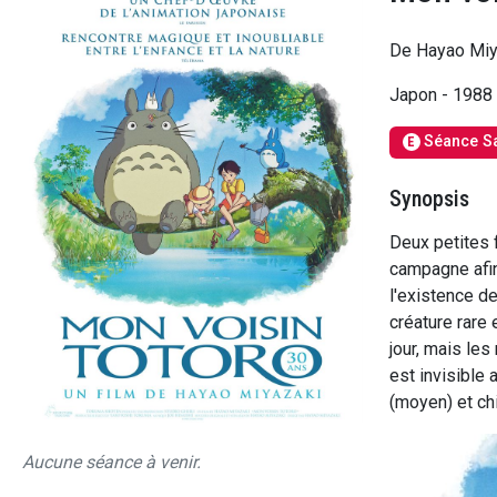
De Hayao Miy
Japon - 1988
Séance S
E
Synopsis
Deux petites f
campagne afin 
l'existence de
créature rare e
jour, mais les
est invisible 
(moyen) et chil
Aucune séance à venir.