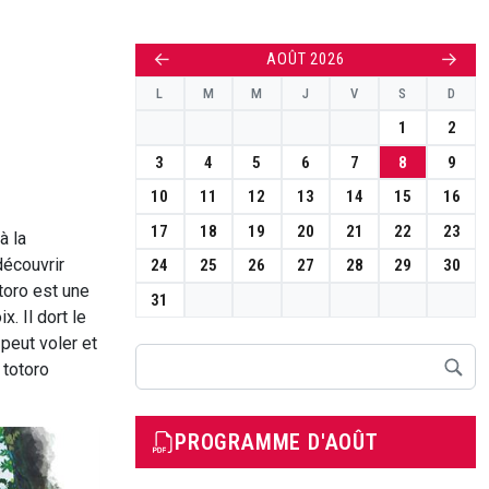
←
→
AOÛT 2026
L
M
M
J
V
S
D
1
2
3
4
5
6
7
8
9
10
11
12
13
14
15
16
17
18
19
20
21
22
23
à la
découvrir
24
25
26
27
28
29
30
toro est une
31
x. Il dort le
 peut voler et
Rechercher
 totoro
PROGRAMME D'AOÛT