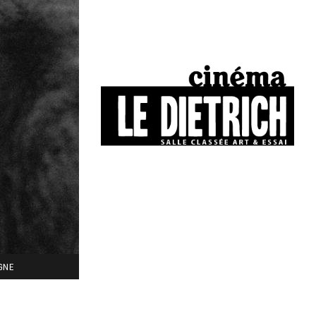
34, boulevard Chasseigne - Poitiers
05 49 01 77 90
IGNE