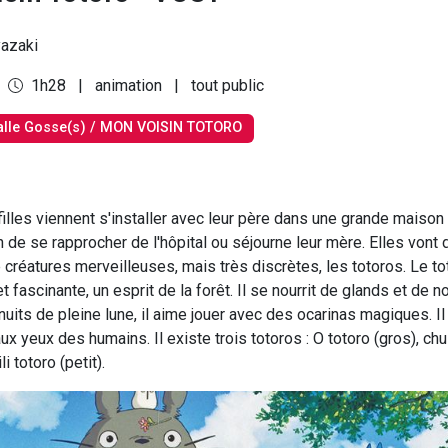
azaki
1h28
|
animation
|
tout public
alle Gosse(s) / MON VOISIN TOTORO
illes viennent s'installer avec leur père dans une grande maison 
de se rapprocher de l'hôpital ou séjourne leur mère. Elles vont 
 créatures merveilleuses, mais très discrètes, les totoros. Le to
t fascinante, un esprit de la forêt. Il se nourrit de glands et de noi
 nuits de pleine lune, il aime jouer avec des ocarinas magiques. Il
aux yeux des humains. Il existe trois totoros : O totoro (gros), chu
i totoro (petit).