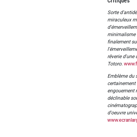
Critiques
Sorte d'antidé
miraculeux mél
d'émerveilleme
minimalisme as
finalement sur
l'émerveilleme
rêverie d'une 
Totoro.
www.f
Emblème du st
certainement 
engouement ne
déclinable sou
cinématographi
d'oeuvre univ
www.ecranlar