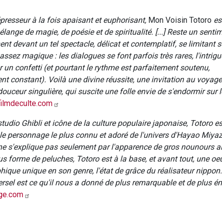
presseur à la fois apaisant et euphorisant,
Mon Voisin Totoro
es
ange de magie, de poésie et de spiritualité. [...] Reste un senti
nt devant un tel spectacle, délicat et contemplatif, se limitant 
sez magique : les dialogues se font parfois très rares, l'intrigue
 un confetti (et pourtant le rythme est parfaitement soutenu,
nt constant). Voilà une divine réussite, une invitation au voyage 
douceur singulière, qui suscite une folle envie de s'endormir sur l
ilmdeculte.com
udio Ghibli et icône de la culture populaire japonaise, Totoro es
le personnage le plus connu et adoré de l'univers d'Hayao Miyaza
 s'explique pas seulement par l'apparence de gros nounours 
s forme de peluches, Totoro est à la base, et avant tout, une oe
que unique en son genre, l'état de grâce du réalisateur nippon. [
ersel est ce qu'il nous a donné de plus remarquable et de plus 
ge.com