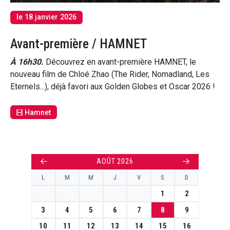
le 18 janvier 2026
Avant-première / HAMNET
À 16h30.
Découvrez en avant-première HAMNET, le
nouveau film de Chloé Zhao (The Rider, Nomadland, Les
Eternels...), déjà favori aux Golden Globes et Oscar 2026 !
Hamnet
←
→
AOÛT 2026
L
M
M
J
V
S
D
1
2
3
4
5
6
7
8
9
10
11
12
13
14
15
16