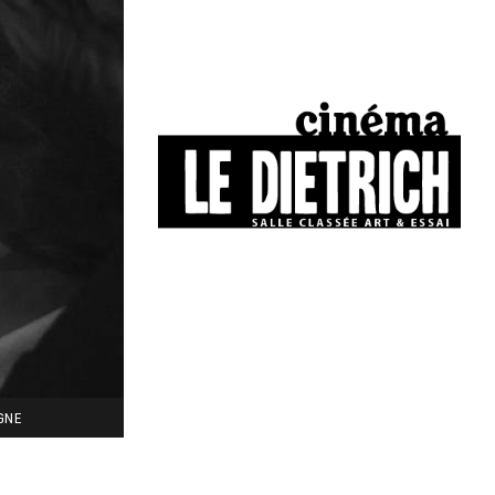
34, boulevard Chasseigne - Poitiers
05 49 01 77 90
IGNE