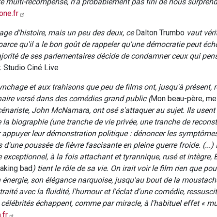
été multi-récompensé, n’a probablement pas fini de nous surprend
one.fr
page d'histoire, mais un peu des deux, ce
Dalton Trumbo
vaut véri
 parce qu'il a le bon goût de rappeler qu'une démocratie peut éc
orité de ses parlementaires décide de condamner ceux qui pen
.
Studio Ciné Live
ynchage et aux trahisons que peu de films ont, jusqu'à présent, r
naire versé dans des comédies grand public (
Mon beau-père, mes
cénariste, John McNamara, ont osé s'attaquer au sujet. Ils usen
e la biographie (une tranche de vie privée, une tranche de reconst
 appuyer leur démonstration politique : dénoncer les symptômes
d'une poussée de fièvre fascisante en pleine guerre froide. (...)
xceptionnel, à la fois attachant et tyrannique, rusé et intègre, 
aking bad
) tient le rôle de sa vie. On irait voir le film rien que po
 énergie, son élégance narquoise, jusqu'au bout de la moustach
traité avec la fluidité, l'humour et l'éclat d'une ­comédie, ressusci
célébrités échappent, comme par miracle, à l'habituel effet « 
.fr