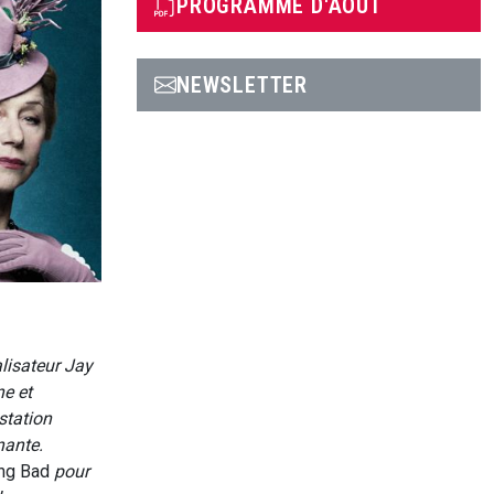
PROGRAMME D'AOÛT
NEWSLETTER
lisateur Jay
ne et
station
nante.
ng Bad
pour