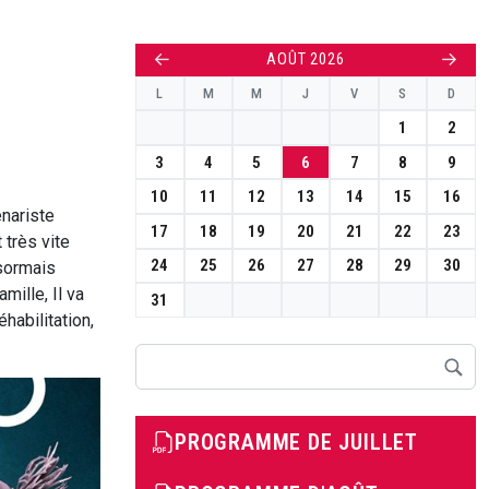
←
→
AOÛT 2026
L
M
M
J
V
S
D
1
2
3
4
5
6
7
8
9
10
11
12
13
14
15
16
énariste
17
18
19
20
21
22
23
 très vite
24
25
26
27
28
29
30
ésormais
mille, Il va
31
habilitation,
Rechercher
PROGRAMME DE JUILLET