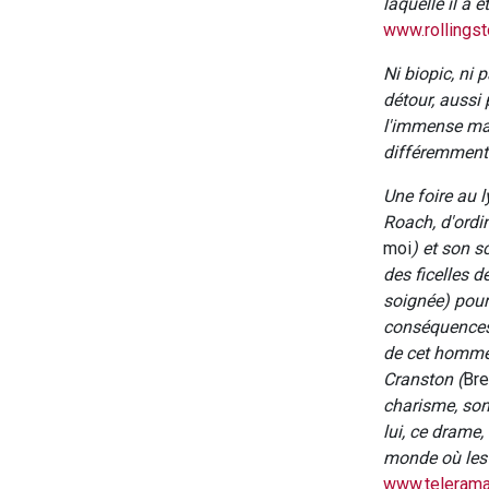
laquelle il a 
www.rollingst
Ni biopic, ni 
détour, aussi
l'immense maj
différemment
Une foire au l
Roach, d'ordi
moi
) et son s
des ficelles d
soignée) pour
conséquences 
de cet homme e
Cranston (
Bre
charisme, son
lui, ce drame, 
monde où les 
www.telerama