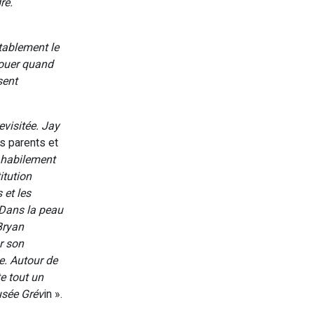
re.
tablement le
houer quand
sent
evisitée. Jay
 parents et
t habilement
itution
 et les
 Dans la peau
Bryan
ur son
e. Autour de
te tout un
musée
­Grév
in ».