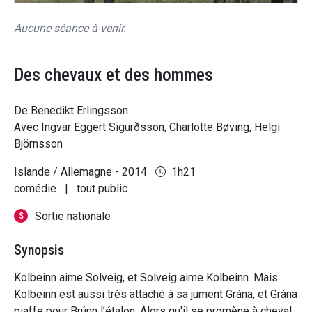
Aucune séance à venir.
Des chevaux et des hommes
De Benedikt Erlingsson
Avec Ingvar Eggert Sigurðsson, Charlotte Bøving, Helgi
Björnsson
Islande / Allemagne - 2014
1h21
comédie
|
tout public
Sortie nationale
S
Synopsis
Kolbeinn aime Solveig, et Solveig aime Kolbeinn. Mais
Kolbeinn est aussi très attaché à sa jument Grána, et Grána
piaffe pour Brúnn l’étalon. Alors qu'il se promène à cheval,