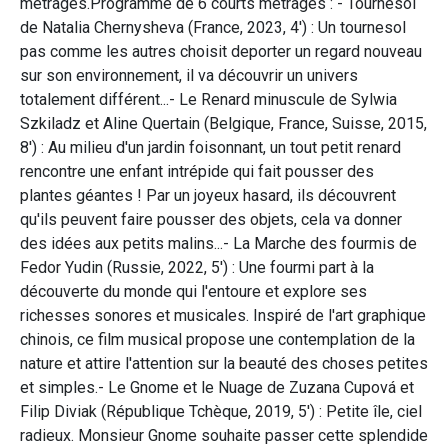
métrages.Programme de 6 courts métrages : - Tournesol
de Natalia Chernysheva (France, 2023, 4') : Un tournesol
pas comme les autres choisit deporter un regard nouveau
sur son environnement, il va découvrir un univers
totalement différent...- Le Renard minuscule de Sylwia
Szkiladz et Aline Quertain (Belgique, France, Suisse, 2015,
8') : Au milieu d'un jardin foisonnant, un tout petit renard
rencontre une enfant intrépide qui fait pousser des
plantes géantes ! Par un joyeux hasard, ils découvrent
qu'ils peuvent faire pousser des objets, cela va donner
des idées aux petits malins...- La Marche des fourmis de
Fedor Yudin (Russie, 2022, 5') : Une fourmi part à la
découverte du monde qui l'entoure et explore ses
richesses sonores et musicales. Inspiré de l'art graphique
chinois, ce film musical propose une contemplation de la
nature et attire l'attention sur la beauté des choses petites
et simples.- Le Gnome et le Nuage de Zuzana Cupová et
Filip Diviak (République Tchèque, 2019, 5') : Petite île, ciel
radieux. Monsieur Gnome souhaite passer cette splendide