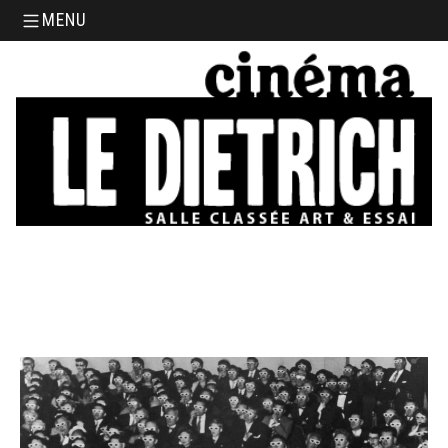
Aller au contenu principal
MENU
34, boulevard Chasseigne - Poitiers
05 49 01 77 90