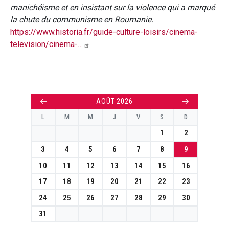
manichéisme et en insistant sur la violence qui a marqué
la chute du communisme en Roumanie.
https://www.historia.fr/guide-culture-loisirs/cinema-
television/cinema-…
←
→
AOÛT 2026
L
M
M
J
V
S
D
1
2
3
4
5
6
7
8
9
10
11
12
13
14
15
16
17
18
19
20
21
22
23
24
25
26
27
28
29
30
31