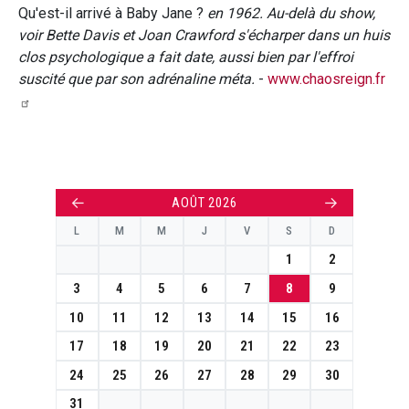
Qu'est-il arrivé à Baby Jane ?
en 1962. Au-delà du show,
voir Bette Davis et Joan Crawford s'écharper dans un huis
clos psychologique a fait date, aussi bien par l'effroi
suscité que par son adrénaline méta.
-
www.chaosreign.fr
←
→
AOÛT 2026
L
M
M
J
V
S
D
1
2
3
4
5
6
7
8
9
10
11
12
13
14
15
16
17
18
19
20
21
22
23
24
25
26
27
28
29
30
31