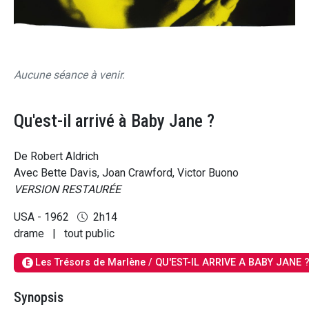
Aucune séance à venir.
Qu'est-il arrivé à Baby Jane ?
De Robert Aldrich
Avec Bette Davis, Joan Crawford, Victor Buono
VERSION RESTAURÉE
USA - 1962
2h14
drame
|
tout public
Les Trésors de Marlène / QU'EST-IL ARRIVE A BABY JANE 
E
Synopsis