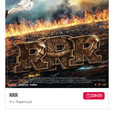
RRR
20h00
S.s. Rajamouli