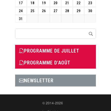
17
18
19
20
21
22
23
24
25
26
27
28
29
30
31
Rechercher
PROGRAMME DE JUILLET
PROGRAMME D'AOÛT
NEWSLETTER
© 2014-2026