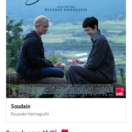
Soudain
Ryusuke Hamaguchi