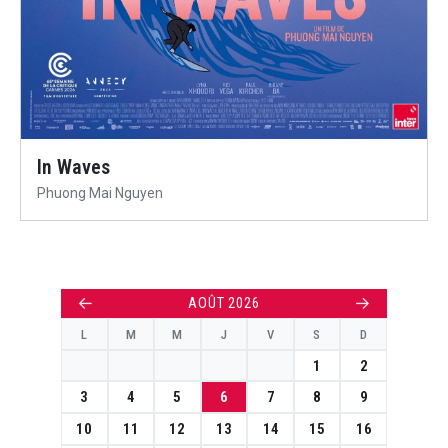
In Waves
Phuong Mai Nguyen
←
→
AOÛT 2026
L
M
M
J
V
S
D
1
2
3
4
5
6
7
8
9
10
11
12
13
14
15
16