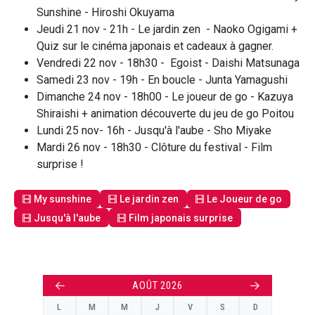
Sunshine - Hiroshi Okuyama
Jeudi 21 nov - 21h - Le jardin zen - Naoko Ogigami +
Quiz sur le cinéma japonais et cadeaux à gagner.
Vendredi 22 nov - 18h30 - Egoist - Daishi Matsunaga
Samedi 23 nov - 19h - En boucle - Junta Yamagushi
Dimanche 24 nov - 18h00 - Le joueur de go - Kazuya
Shiraishi + animation découverte du jeu de go Poitou
Lundi 25 nov- 16h - Jusqu'à l'aube - Sho Miyake
Mardi 26 nov - 18h30 - Clôture du festival - Film
surprise !
My sunshine
Le jardin zen
Le Joueur de go
Jusqu'à l'aube
Film japonais surprise
←
→
AOÛT 2026
L
M
M
J
V
S
D