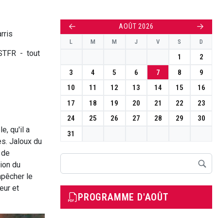
←
→
AOÛT 2026
rris
L
M
M
J
V
S
D
STFR
-
tout
1
2
3
4
5
6
7
8
9
10
11
12
13
14
15
16
17
18
19
20
21
22
23
24
25
26
27
28
29
30
, qu'il a
31
es. Jaloux du
 de
Rechercher
ion du
pêcher le
eur et
PROGRAMME D'AOÛT