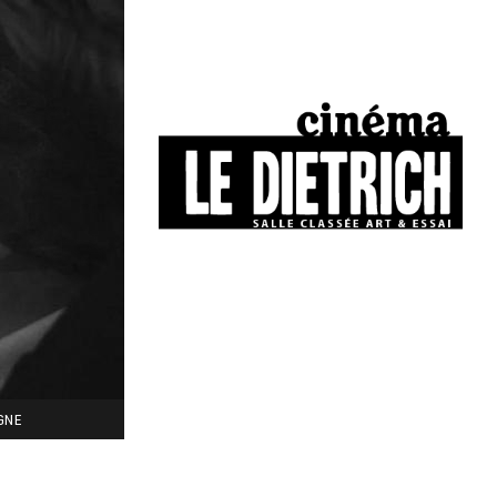
34, boulevard Chasseigne - Poitiers
05 49 01 77 90
IGNE