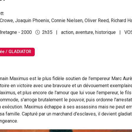
tt
Crowe, Joaquin Phoenix, Connie Nielsen, Oliver Reed, Richard Ha
Bretagne - 2000
2h35
|
action, aventure, historique
|
VO
ée / GLADIATOR
main Maximus est le plus fidèle soutien de l'empereur Marc Aurèle
ctoire en victoire avec une bravoure et un dévouement exemplair
ximus, et plus encore de l'amour que lui voue l'empereur, le fils
ommode, s'arroge brutalement le pouvoir, puis ordonne l'arrestat
n exécution. Maximus échappe à ses assassins mais ne peut em
 famille. Capturé par un marchand d'esclaves, il devient gladiat
engeance.