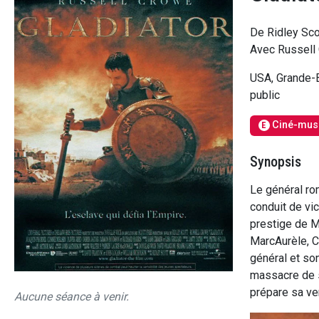
De Ridley Sco
Avec Russell 
USA, Grande-
public
Ciné-mus
E
Synopsis
Le général ro
conduit de vi
prestige de Ma
MarcAurèle, C
général et so
massacre de sa
prépare sa v
Aucune séance à venir.