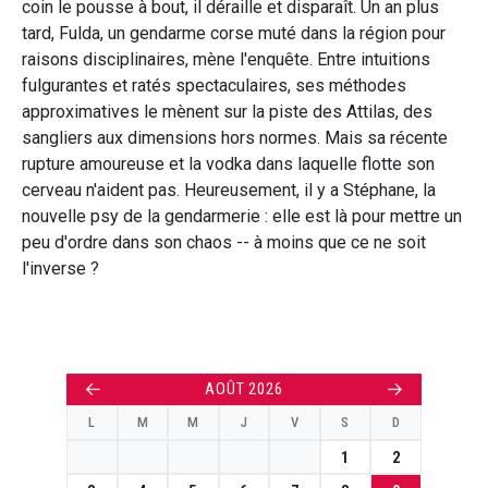
coin le pousse à bout, il déraille et disparaît. Un an plus
tard, Fulda, un gendarme corse muté dans la région pour
raisons disciplinaires, mène l'enquête. Entre intuitions
fulgurantes et ratés spectaculaires, ses méthodes
approximatives le mènent sur la piste des Attilas, des
sangliers aux dimensions hors normes. Mais sa récente
rupture amoureuse et la vodka dans laquelle flotte son
cerveau n'aident pas. Heureusement, il y a Stéphane, la
nouvelle psy de la gendarmerie : elle est là pour mettre un
peu d'ordre dans son chaos -- à moins que ce ne soit
l'inverse ?
←
→
AOÛT 2026
L
M
M
J
V
S
D
1
2