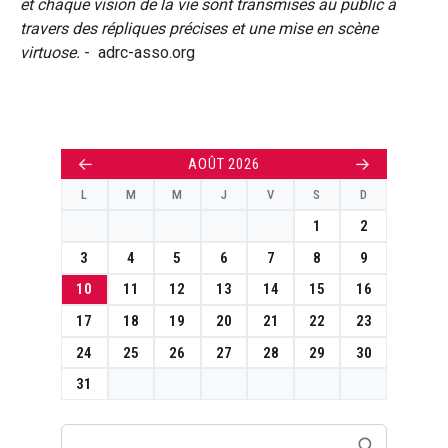
et chaque vision de la vie sont transmises au public à
travers des répliques précises et une mise en scène
virtuose.
- adrc-asso.org
←
→
AOÛT 2026
L
M
M
J
V
S
D
1
2
3
4
5
6
7
8
9
10
11
12
13
14
15
16
17
18
19
20
21
22
23
24
25
26
27
28
29
30
31
Rechercher