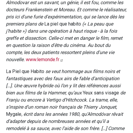
Almodovar est un savant, un génie, il est fou, comme les
docteurs Frankenstein et Moreau. Et comme le réalisateur,
pris ici d'une furie d'expérimentation, qui se lance dès les
premiers plans de
La piel que habito
(« La peau que
j'habite ») dans une opération à haut risque - à la fois
greffe et dissection. Celle-ci met en danger le film, remet
en question la raison d'être du cinéma. Au bout du
compte, les deux patients ressortent pleins d'une vie
nouvelle.
www.lemonde.fr
La Piel que Habito
se veut hommage aux films noirs et
fantastiques avec des faux airs de fable d’anticipation
[…]. Une œuvre hybride où l’on y lit des références aussi
bien aux films de la Hammer, qu’aux
Yeux sans visage
de
Franju ou encore à Vertigo d’Hitchcock. La trame, elle,
s’inspire d’un roman noir français de Thierry Jonquet,
Mygale
, écrit dans les années 1980, qu’Almodóvar rêvait
d’adapter depuis de nombreuses années et qu’il a
remodelé à sa sauce, avec l’aide de son frère. […] Comme