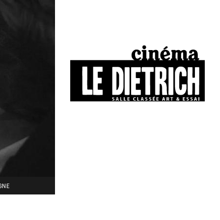
34, boulevard Chasseigne - Poitiers
05 49 01 77 90
IGNE