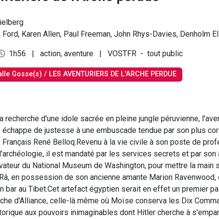
ielberg
 Ford, Karen Allen, Paul Freeman, John Rhys-Davies, Denholm Ell
1h56
|
action, aventure
|
VOSTFR
-
tout public
alle Gosse(s) / LES AVENTURIERS DE L'ARCHE PERDUE
la recherche d'une idole sacrée en pleine jungle péruvienne, l'ave
 échappe de justesse à une embuscade tendue par son plus cor
e Français René Belloq.Revenu à la vie civile à son poste de pro
d'archéologie, il est mandaté par les services secrets et par so
vateur du National Museum de Washington, pour mettre la main s
 Râ, en possession de son ancienne amante Marion Ravenwood,
n bar au Tibet.Cet artefact égyptien serait en effet un premier pa
rche d'Alliance, celle-là même où Moïse conserva les Dix Com
orique aux pouvoirs inimaginables dont Hitler cherche à s'empare