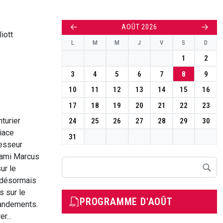
←
→
AOÛT 2026
iott
L
M
M
J
V
S
D
1
2
3
4
5
6
7
8
9
10
11
12
13
14
15
16
17
18
19
20
21
22
23
nturier
24
25
26
27
28
29
30
iace
31
fesseur
n ami Marcus
Rechercher
ur le
 désormais
s sur le
PROGRAMME D'AOÛT
mandements.
r...