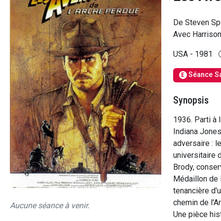
De Steven Sp
Avec Harrison
USA - 1981
Séance S
E
Synopsis
1936. Parti à 
Indiana Jones
adversaire : l
universitaire 
Brody, conser
Médaillon de
tenancière d'u
chemin de l'A
Aucune séance à venir.
Une pièce hist