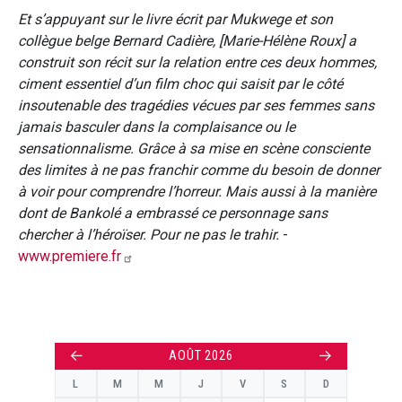
Et s’appuyant sur le livre écrit par Mukwege et son
collègue belge Bernard Cadière, [Marie-Hélène Roux] a
construit son récit sur la relation entre ces deux hommes,
ciment essentiel d’un film choc qui saisit par le côté
insoutenable des tragédies vécues par ses femmes sans
jamais basculer dans la complaisance ou le
sensationnalisme. Grâce à sa mise en scène consciente
des limites à ne pas franchir comme du besoin de donner
à voir pour comprendre l’horreur. Mais aussi à la manière
dont de Bankolé a embrassé ce personnage sans
chercher à l’héroïser. Pour ne pas le trahir.
-
www.premiere.fr
←
→
AOÛT 2026
L
M
M
J
V
S
D