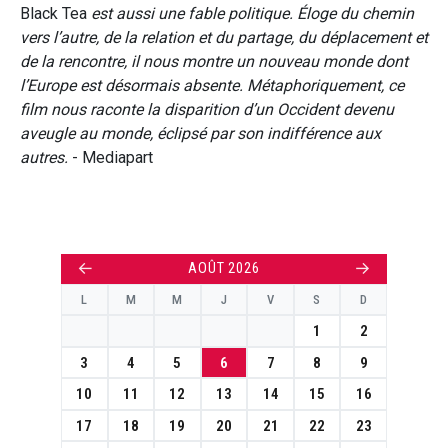
Black Tea
est aussi une fable politique. Éloge du chemin
vers l’autre, de la relation et du partage, du déplacement et
de la rencontre, il nous montre un nouveau monde dont
l’Europe est désormais absente. Métaphoriquement, ce
film nous raconte la disparition d’un Occident devenu
aveugle au monde, éclipsé par son indifférence aux
autres.
- Mediapart
←
→
AOÛT 2026
L
M
M
J
V
S
D
1
2
3
4
5
6
7
8
9
10
11
12
13
14
15
16
17
18
19
20
21
22
23