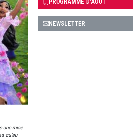
PROGRAMME D'AOÛT
NEWSLETTER
ec une mise
es
qu’au