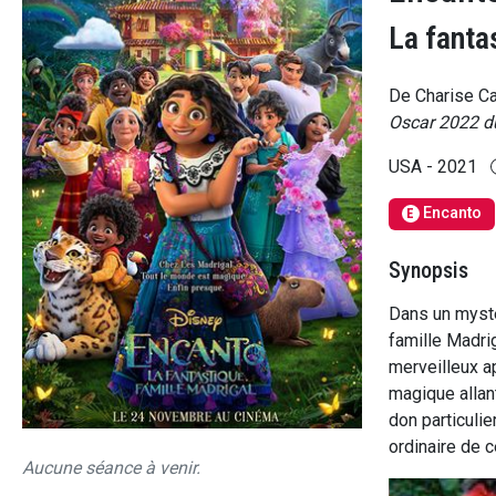
La fanta
De Charise Ca
Oscar 2022 du
USA - 2021
Encanto
E
Synopsis
Dans un mysté
famille Madri
merveilleux a
magique allan
don particulie
ordinaire de c
Aucune séance à venir.