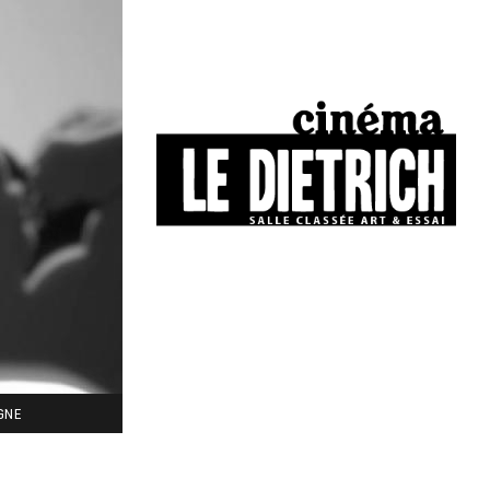
34, boulevard Chasseigne - Poitiers
05 49 01 77 90
IGNE