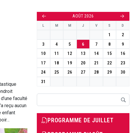
←
→
AOÛT 2026
L
M
M
J
V
S
D
1
2
3
4
5
6
7
8
9
10
11
12
13
14
15
16
17
18
19
20
21
22
23
24
25
26
27
28
29
30
31
tastique
ndroit
Rechercher
 d’une faculté
’a reçu aucun
e enfant
PROGRAMME DE JUILLET
poir…