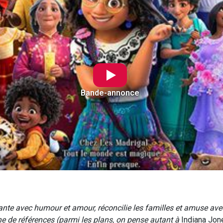
Bande-annonce
nte avec humour et amour, réconcilie les familles et amuse av
ne de références (parmi les plans, on pense autant à
Indiana Jon