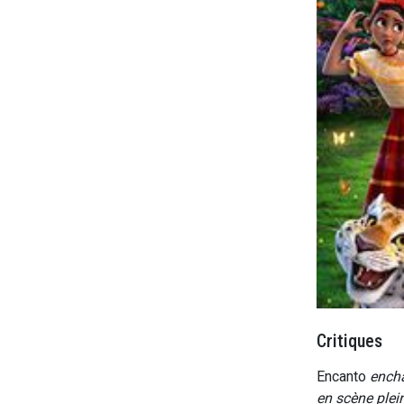
Critiques
Encanto
encha
en scène plei