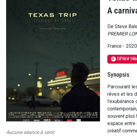
A carniv
De Steve Bale
PREMIER LO
France - 202
OFNI#18bi
E
Synopsis
Parcourant les
rêves et les d
l’exubérance 
contemporain, 
souvent plus 
espace entre r
créatif comme
Aucune séance à venir.