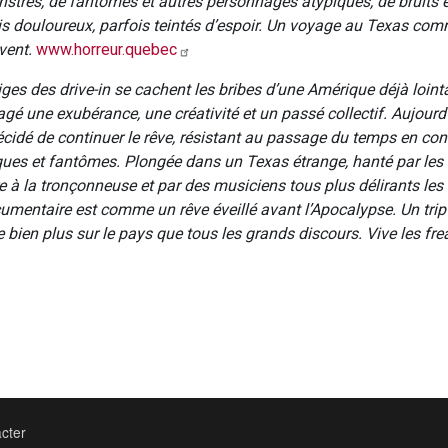
stres, de fantômes et autres personnages atypiques, de bruits et
is douloureux, parfois teintés d’espoir. Un voyage au Texas co
vent.
www.horreur.quebec
ges des drive-in se cachent les bribes d’une Amérique déjà lointa
gé une exubérance, une créativité et un passé collectif. Aujourd’
décidé de continuer le rêve, résistant au passage du temps en co
es et fantômes. Plongée dans un Texas étrange, hanté par les
 à la tronçonneuse et par des musiciens tous plus délirants les
cumentaire est comme un rêve éveillé avant l’Apocalypse. Un trip
 bien plus sur le pays que tous les grands discours. Vive les fre
cter