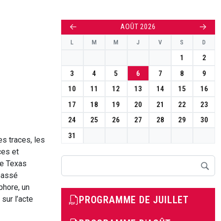
←
→
AOÛT 2026
L
M
M
J
V
S
D
1
2
3
4
5
6
7
8
9
10
11
12
13
14
15
16
17
18
19
20
21
22
23
24
25
26
27
28
29
30
31
es traces, les
ces et
Rechercher
le Texas
 passé
phore, un
PROGRAMME DE JUILLET
sur l’acte