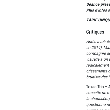
Séance prése
Plus d’infos s
TARIF UNIQU
Critiques
Après avoir é
en 2014), Max
compagnie de 
visuelle à un 
radicalement a
crissements d
bruitiste des 
Texas Trip – 
cassette de m
la chaussée, 
questionnemen