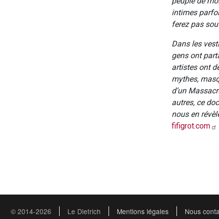
peuplé de mon
intimes parfo
ferez pas sou
Dans les vesti
gens ont parta
artistes ont 
mythes, masqu
d’un Massacre
autres, ce do
nous en révèle
fifigrot.com
© 2014-2026
Le Dietrich
Mentions légales
Nous conta