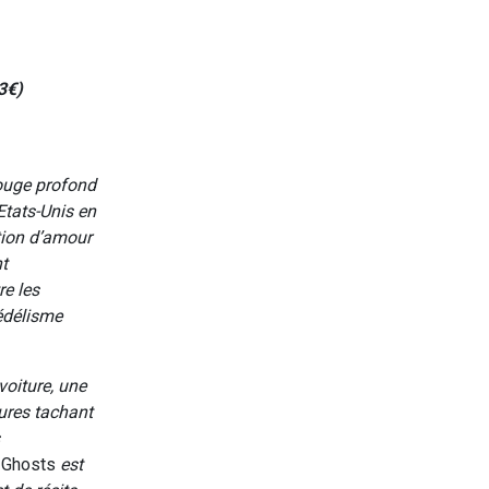
3€)
Rouge profond
tats-Unis en
tion d’amour
t
re les
édélisme
voiture, une
ures tachant
f Ghosts
est