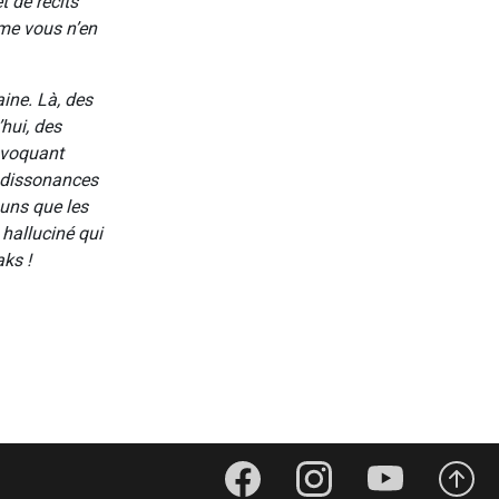
 de récits
mme vous n’en
ine. Là, des
hui, des
nvoquant
 dissonances
 uns que les
 halluciné qui
aks !