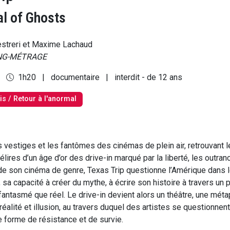
al of Ghosts
streri et Maxime Lachaud
NG-MÉTRAGE
0
1h20
|
documentaire
|
interdit - de 12 ans
s / Retour à l'anormal
 vestiges et les fantômes des cinémas de plein air, retrouvant l
élires d’un âge d’or des drive-in marqué par la liberté, les outran
de son cinéma de genre, Texas Trip questionne l’Amérique dans 
sa capacité à créer du mythe, à écrire son histoire à travers un
fantasmé que réel. Le drive-in devient alors un théâtre, une méta
éalité et illusion, au travers duquel des artistes se questionnent 
 forme de résistance et de survie.