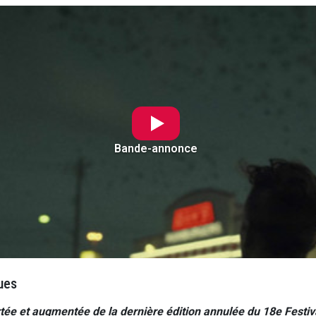
Bande-annonce
ues
ée et augmentée de la dernière édition annulée du 18e Festiv