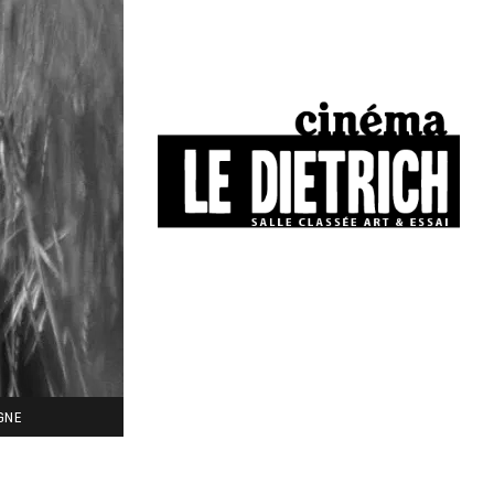
34, boulevard Chasseigne - Poitiers
05 49 01 77 90
IGNE