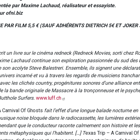
ntée par Maxime Lachaud, réalisateur et essayiste.
ur ofni.biz
E PAR FILM 5,5 € (SAUF ADHÉRENTS DIETRICH 5€ ET JOKER 
crit un livre sur le cinéma redneck (Redneck Movies, sorti chez 
ime Lachaud continue son exploration passionnée du sud des E
son acolyte Steve Balestreri. Ensemble, ils signent une déclara
univers incarné et vu à travers les regards de musiciens tranchan
vec les clichés country, progénitures sonores d’une alliance ent
e la bande originale de Massacre à la tronçonneuse et le psych
Butthole Surfers.
www.luff.ch
A Carnival Of Ghosts
fait l’effet d’une longue balade nocturne en 
usique noise bloquée dans le radiocassette, les lumières extérie
pendant que le conducteur raconte calmement son histoire et les
ts métaphysiques qui l’habitent. […] T
exas Trip – A Carnival O