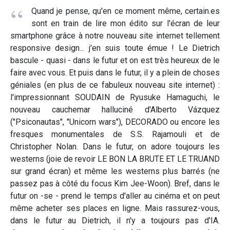
Quand je pense, qu'en ce moment même, certain.es
sont en train de lire mon édito sur l'écran de leur
smartphone grâce à notre nouveau site internet tellement
responsive design... j'en suis toute émue ! Le Dietrich
bascule - quasi - dans le futur et on est très heureux de le
faire avec vous. Et puis dans le futur, il y a plein de choses
géniales (en plus de ce fabuleux nouveau site internet) :
l'impressionnant SOUDAIN de Ryusuke Hamaguchi, le
nouveau cauchemar halluciné d'Alberto Vázquez
("Psiconautas", "Unicorn wars"), DECORADO ou encore les
fresques monumentales de S.S. Rajamouli et de
Christopher Nolan. Dans le futur, on adore toujours les
westerns (joie de revoir LE BON LA BRUTE ET LE TRUAND
sur grand écran) et même les westerns plus barrés (ne
passez pas à côté du focus Kim Jee-Woon). Bref, dans le
futur on -se - prend le temps d'aller au cinéma et on peut
même acheter ses places en ligne. Mais rassurez-vous,
dans le futur au Dietrich, il n'y a toujours pas d'IA.